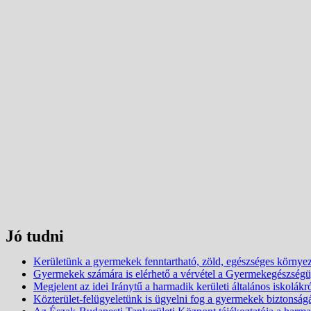
Jó tudni
Kerületünk a gyermekek fenntartható, zöld, egészséges környez
Gyermekek számára is elérhető a vérvétel a Gyermekegészség
Megjelent az idei Iránytű a harmadik kerületi általános iskolákr
Közterület-felügyeletünk is ügyelni fog a gyermekek biztonság