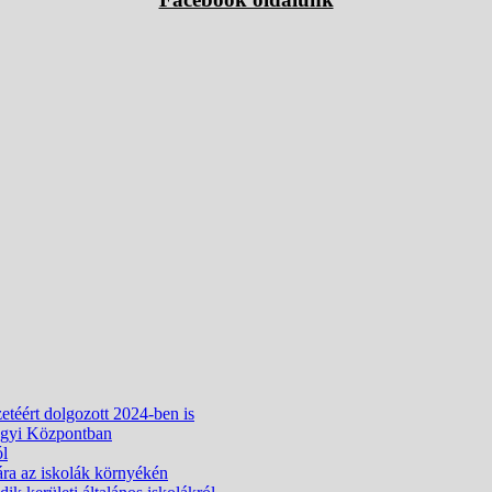
etéért dolgozott 2024-ben is
ügyi Központban
ól
ára az iskolák környékén