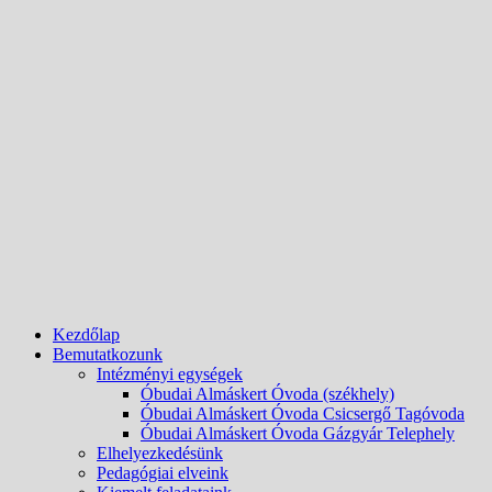
Kezdőlap
Bemutatkozunk
Intézményi egységek
Óbudai Almáskert Óvoda (székhely)
Óbudai Almáskert Óvoda Csicsergő Tagóvoda
Óbudai Almáskert Óvoda Gázgyár Telephely
Elhelyezkedésünk
Pedagógiai elveink