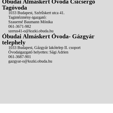
Óbudai Almáskert Óvoda Csicsergő
Tagóvoda
1033 Budapest, Szérűskert utca 41.
Tagintézmény-igazgató:
Szauerné Baumann Mónika
061-3671-982
szerus41-o@kszki.obuda.hu
Óbudai Almáskert Óvoda- Gázgyár
telephely
1033 Budapest, Gázgyár lakótelep II. csoport
Óvodaigazgató helyettes: Sági Adrien
061-3687-901
gazgyar-o@kszki.obuda.hu