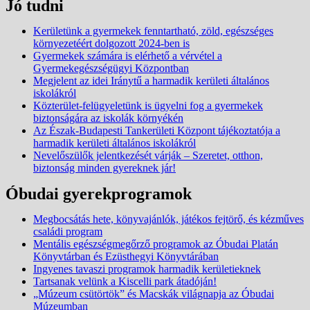
Jó tudni
Kerületünk a gyermekek fenntartható, zöld, egészséges
környezetéért dolgozott 2024-ben is
Gyermekek számára is elérhető a vérvétel a
Gyermekegészségügyi Központban
Megjelent az idei Iránytű a harmadik kerületi általános
iskolákról
Közterület-felügyeletünk is ügyelni fog a gyermekek
biztonságára az iskolák környékén
Az Észak-Budapesti Tankerületi Központ tájékoztatója a
harmadik kerületi általános iskolákról
Nevelőszülők jelentkezését várják – Szeretet, otthon,
biztonság minden gyereknek jár!
Óbudai gyerekprogramok
Megbocsátás hete, könyvajánlók, játékos fejtörő, és kézműves
családi program
Mentális egészségmegőrző programok az Óbudai Platán
Könyvtárban és Ezüsthegyi Könyvtárában
Ingyenes tavaszi programok harmadik kerületieknek
Tartsanak velünk a Kiscelli park átadóján!
„Múzeum csütörtök” és Macskák világnapja az Óbudai
Múzeumban