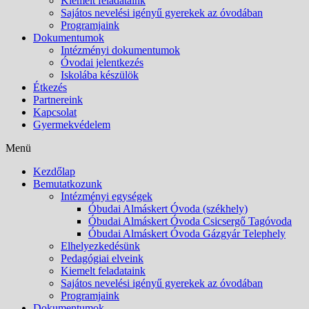
Kiemelt feladataink
Sajátos nevelési igényű gyerekek az óvodában
Programjaink
Dokumentumok
Intézményi dokumentumok
Óvodai jelentkezés
Iskolába készülök
Étkezés
Partnereink
Kapcsolat
Gyermekvédelem
Menü
Kezdőlap
Bemutatkozunk
Intézményi egységek
Óbudai Almáskert Óvoda (székhely)
Óbudai Almáskert Óvoda Csicsergő Tagóvoda
Óbudai Almáskert Óvoda Gázgyár Telephely
Elhelyezkedésünk
Pedagógiai elveink
Kiemelt feladataink
Sajátos nevelési igényű gyerekek az óvodában
Programjaink
Dokumentumok