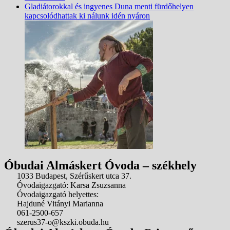
Gladiátorokkal és ingyenes Duna menti fürdőhelyen
kapcsolódhattak ki nálunk idén nyáron
Óbudai Almáskert Óvoda – székhely
1033 Budapest, Szérűskert utca 37.
Óvodaigazgató: Karsa Zsuzsanna
Óvodaigazgató helyettes:
Hajduné Vitányi Marianna
061-2500-657
szerus37-o@kszki.obuda.hu