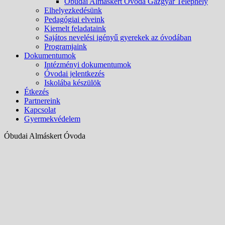
Óbudai Almáskert Óvoda Gázgyár Telephely
Elhelyezkedésünk
Pedagógiai elveink
Kiemelt feladataink
Sajátos nevelési igényű gyerekek az óvodában
Programjaink
Dokumentumok
Intézményi dokumentumok
Óvodai jelentkezés
Iskolába készülök
Étkezés
Partnereink
Kapcsolat
Gyermekvédelem
Óbudai Almáskert Óvoda