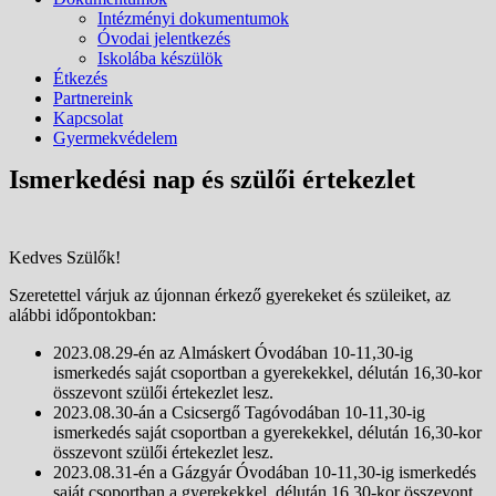
Intézményi dokumentumok
Óvodai jelentkezés
Iskolába készülök
Étkezés
Partnereink
Kapcsolat
Gyermekvédelem
Ismerkedési nap és szülői értekezlet
Kedves Szülők!
Szeretettel várjuk az újonnan érkező gyerekeket és szüleiket, az
alábbi időpontokban:
2023.08.29-én az Almáskert Óvodában 10-11,30-ig
ismerkedés saját csoportban a gyerekekkel, délután 16,30-kor
összevont szülői értekezlet lesz.
2023.08.30-án a Csicsergő Tagóvodában 10-11,30-ig
ismerkedés saját csoportban a gyerekekkel, délután 16,30-kor
összevont szülői értekezlet lesz.
2023.08.31-én a Gázgyár Óvodában 10-11,30-ig ismerkedés
saját csoportban a gyerekekkel, délután 16,30-kor összevont