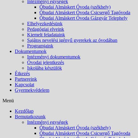
Intézményi egységek
Óbudai Almáskert Óvoda (székhely)
Óbudai Almáskert Óvoda Csicsergő Tagóvoda
Óbudai Almáskert Óvoda Gázgyár Telephely
Elhelyezkedésünk
Pedagógiai elveink
Kiemelt feladataink
Sajátos nevelési igényű gyerekek az óvodában
Programjaink
Dokumentumok
Intézményi dokumentumok
Óvodai jelentkezés
Iskolába készülök
Étkezés
Partnereink
Kapcsolat
Gyermekvédelem
Menü
Kezdőlap
Bemutatkozunk
Intézményi egységek
Óbudai Almáskert Óvoda (székhely)
Óbudai Almáskert Óvoda Csicsergő Tagóvoda