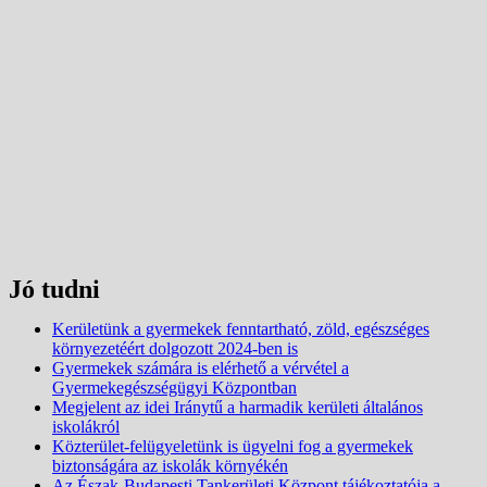
Jó tudni
Kerületünk a gyermekek fenntartható, zöld, egészséges
környezetéért dolgozott 2024-ben is
Gyermekek számára is elérhető a vérvétel a
Gyermekegészségügyi Központban
Megjelent az idei Iránytű a harmadik kerületi általános
iskolákról
Közterület-felügyeletünk is ügyelni fog a gyermekek
biztonságára az iskolák környékén
Az Észak-Budapesti Tankerületi Központ tájékoztatója a