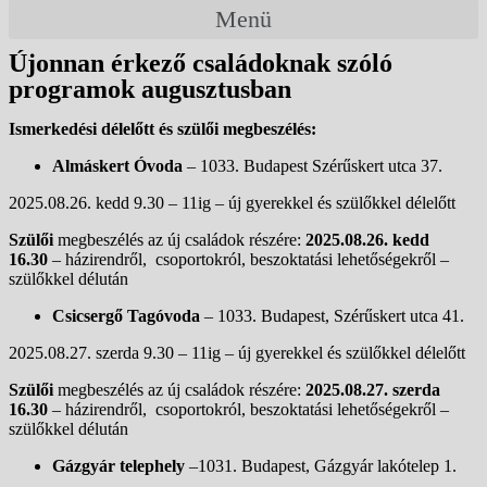
Menü
Újonnan érkező családoknak szóló
programok augusztusban
Ismerkedési délelőtt és szülői megbeszélés:
Almáskert
Óvoda
– 1033. Budapest Szérűskert utca 37.
2025.08.26. kedd 9.30 – 11ig – új gyerekkel és szülőkkel délelőtt
Szülői
megbeszélés az új családok részére:
2025.08.26. kedd
16.30
– házirendről, csoportokról, beszoktatási lehetőségekről –
szülőkkel délután
Csicsergő Tagóvoda
– 1033. Budapest, Szérűskert utca 41.
2025.08.27. szerda 9.30 – 11ig – új gyerekkel és szülőkkel délelőtt
Szülői
megbeszélés az új családok részére:
2025.08.27. szerda
16.30
– házirendről, csoportokról, beszoktatási lehetőségekről –
szülőkkel délután
Gázgyár telephely
–1031. Budapest, Gázgyár lakótelep 1.