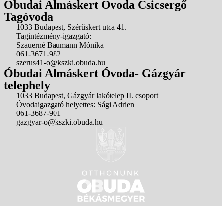
Óbudai Almáskert Óvoda Csicsergő
Tagóvoda
1033 Budapest, Szérűskert utca 41.
Tagintézmény-igazgató:
Szauerné Baumann Mónika
061-3671-982
szerus41-o@kszki.obuda.hu
Óbudai Almáskert Óvoda- Gázgyár
telephely
1033 Budapest, Gázgyár lakótelep II. csoport
Óvodaigazgató helyettes: Sági Adrien
061-3687-901
gazgyar-o@kszki.obuda.hu