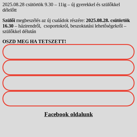
2025.08.28 csütörtök 9.30 – 11ig – új gyerekkel és szülőkkel
délelőtt
Szülői
megbeszélés az új családok részére:
2025.08.28. csütörtök
16.30
– házirendről, csoportokról, beszoktatási lehetőségekről –
szülőkkel délután
OSZD MEG HA TETSZETT!
Facebook oldalunk