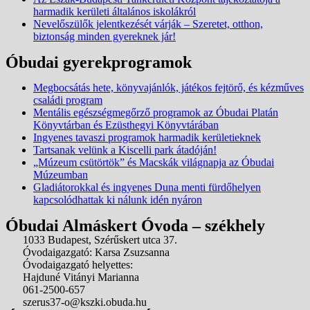
harmadik kerületi általános iskolákról
Nevelőszülők jelentkezését várják – Szeretet, otthon,
biztonság minden gyereknek jár!
Óbudai gyerekprogramok
Megbocsátás hete, könyvajánlók, játékos fejtörő, és kézműves
családi program
Mentális egészségmegőrző programok az Óbudai Platán
Könyvtárban és Ezüsthegyi Könyvtárában
Ingyenes tavaszi programok harmadik kerületieknek
Tartsanak velünk a Kiscelli park átadóján!
„Múzeum csütörtök” és Macskák világnapja az Óbudai
Múzeumban
Gladiátorokkal és ingyenes Duna menti fürdőhelyen
kapcsolódhattak ki nálunk idén nyáron
Óbudai Almáskert Óvoda – székhely
1033 Budapest, Szérűskert utca 37.
Óvodaigazgató: Karsa Zsuzsanna
Óvodaigazgató helyettes:
Hajduné Vitányi Marianna
061-2500-657
szerus37-o@kszki.obuda.hu