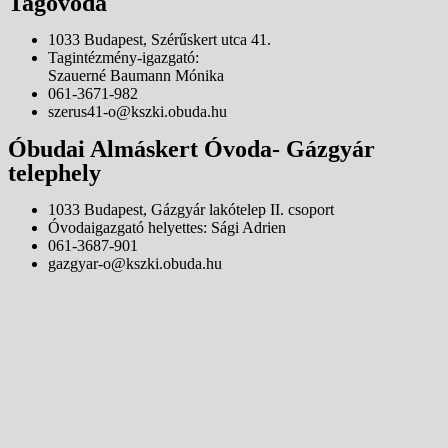
Tagóvoda
1033 Budapest, Szérűskert utca 41.
Tagintézmény-igazgató:
Szauerné Baumann Mónika
061-3671-982
szerus41-o@kszki.obuda.hu
Óbudai Almáskert Óvoda- Gázgyár
telephely
1033 Budapest, Gázgyár lakótelep II. csoport
Óvodaigazgató helyettes: Sági Adrien
061-3687-901
gazgyar-o@kszki.obuda.hu