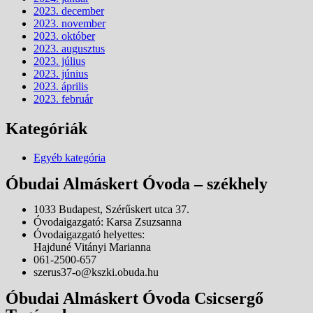
2023. december
2023. november
2023. október
2023. augusztus
2023. július
2023. június
2023. április
2023. február
Kategóriák
Egyéb kategória
Óbudai Almáskert Óvoda – székhely
1033 Budapest, Szérűskert utca 37.
Óvodaigazgató: Karsa Zsuzsanna
Óvodaigazgató helyettes:
Hajduné Vitányi Marianna
061-2500-657
szerus37-o@kszki.obuda.hu
Óbudai Almáskert Óvoda Csicsergő