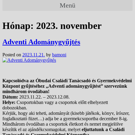
Menü
Hónap:
2023. november
Adventi Adománygyűjtés
Posted on
2023.11.21.
by
bamoni
Kapcsolódva az Óbudai Családi Tanácsadó és Gyermekvédelmi
Központ gyűjtéséhez „Adventi adománygyűjtést” szervezünk
mindhárom óvodában!
Dátum:
2023.11.22. – 2023.12.08.
Helye:
Csoportokban vagy a csoportok előtt elhelyezett
dobozokban.
Kérjük, hogy aki teheti, adományát (kisebb játékok, könyv, írószer,
foglalkoztató füzet…) adja be a gyermekcsoportba december 8-ig.
Mindhárom óvodában a csoportok életkort és nemet megjelölve
készítik el az ajándékcsomagokat, melyet
eljuttatunk a Családi
Tanácsadó és Gyermekvédelmi Központba.