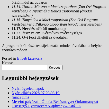
órától indul az udvaron
11.14. Utazoo Minizoo a Maci csoportban (Zoo Ovi Program
keretében), a Nyuszi és a Katica csoportban (óvodai
szervezésben)
11.15. Tanya Ovi a Maci csoportban (Zoo Ovi Program
keretében) és a Pillangó csoportban (óvodai szervezésben)
11.17. Nevelés nélküli munkanap
11.22.Játssz velem! Kézműves tevékenységek
11.24. Ovi Foci délelőtt az óvodában
A programokról részletes tájékoztatás minden óvodában a helyben
szokásos módon.
Posted in
Egyéb kategória
Keresés
Keresés
Legutóbbi bejegyzések
Nyári ügyeleti napok
Nyári ellátás 2026.07.20-08.19.
(nincs cím)
Meseíró pályázat – Óbuda-Békásmegyer Önkormányzat
Csicsergő Gyerekekért Alapítvány – Adó 1%