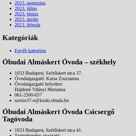
2023. augusztus
2023. július
2023. június
2023. április
2023. február
Kategóriák
Egyéb kategória
Óbudai Almáskert Óvoda – székhely
1033 Budapest, Szérűskert utca 37.
Óvodaigazgató: Karsa Zsuzsanna
Óvodaigazgató helyettes:
Hajduné Vitányi Marianna
061-2500-657
szerus37-o@kszki.obuda.hu
Óbudai Almáskert Óvoda Csicsergő
Tagóvoda
1033 Budapest, Szérűskert utca 41.
Tagintézmény-igazgató: