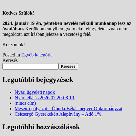
Kedves Szülők!
2024. január 19-én, pénteken nevelés nélküli munkanap lesz az
óvodában.
Kérjük amennyiben gyermeke felügyelete aznap nem
megoldott, azt írásban jelezze a vezetőség felé.
Köszönjük!
Posted in
Egyéb kategória
Keresés
Keresés
Legutóbbi bejegyzések
Nyári ügyeleti napok
Nyári ellátás 2026.07.20-08.19.
(nincs cím)
Meseíró pályázat – Óbuda-Békásmegyer Önkormányzat
Csicsergő Gyerekekért Alapítvány – Adó 1%
Legutóbbi hozzászólások