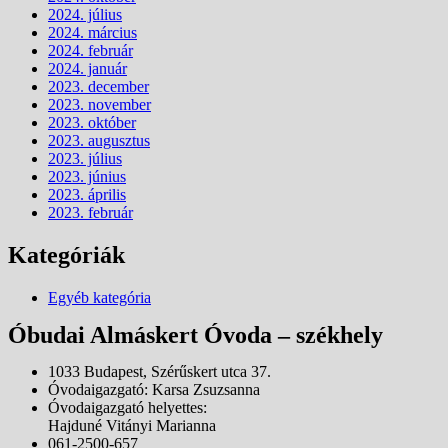
2024. július
2024. március
2024. február
2024. január
2023. december
2023. november
2023. október
2023. augusztus
2023. július
2023. június
2023. április
2023. február
Kategóriák
Egyéb kategória
Óbudai Almáskert Óvoda – székhely
1033 Budapest, Szérűskert utca 37.
Óvodaigazgató: Karsa Zsuzsanna
Óvodaigazgató helyettes:
Hajduné Vitányi Marianna
061-2500-657