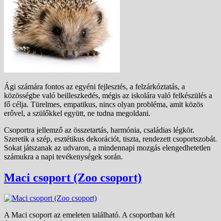
Ági számára fontos az egyéni fejlesztés, a felzárkóztatás, a
közösségbe való beilleszkedés, mégis az iskolára való felkészülés a
fő célja. Türelmes, empatikus, nincs olyan probléma, amit közös
erővel, a szülőkkel együtt, ne tudna megoldani.
Csoportra jellemző az összetartás, harmónia, családias légkör.
Szeretik a szép, esztétikus dekorációt, tiszta, rendezett csoportszobát.
Sokat játszanak az udvaron, a mindennapi mozgás elengedhetetlen
számukra a napi tevékenységek során.
Maci csoport (Zoo csoport)
A Maci csoport az emeleten található. A csoportban két