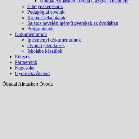
Óbudai Almáskert Óvoda Gázgyár Telephely
Elhelyezkedésünk
Pedagógiai elveink
Kiemelt feladataink
Sajátos nevelési igényű gyerekek az óvodában
Programjaink
Dokumentumok
Intézményi dokumentumok
Óvodai jelentkezés
Iskolába készülök
Étkezés
Partnereink
Kapcsolat
Gyermekvédelem
Óbudai Almáskert Óvoda