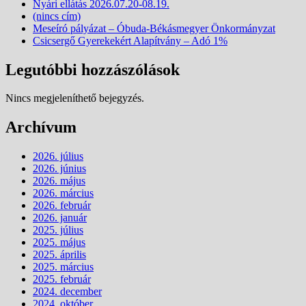
Nyári ellátás 2026.07.20-08.19.
(nincs cím)
Meseíró pályázat – Óbuda-Békásmegyer Önkormányzat
Csicsergő Gyerekekért Alapítvány – Adó 1%
Legutóbbi hozzászólások
Nincs megjeleníthető bejegyzés.
Archívum
2026. július
2026. június
2026. május
2026. március
2026. február
2026. január
2025. július
2025. május
2025. április
2025. március
2025. február
2024. december
2024. október