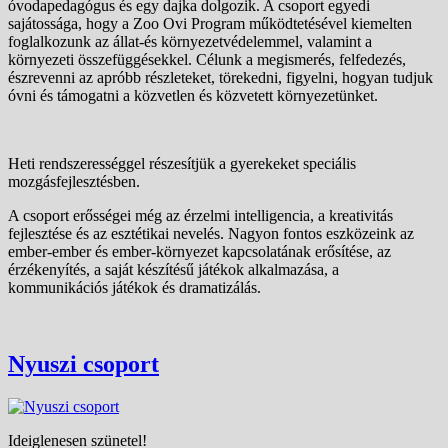
óvodapedagógus és egy dajka dolgozik. A csoport egyedi
sajátossága, hogy a Zoo Ovi Program működtetésével kiemelten
foglalkozunk az állat-és környezetvédelemmel, valamint a
környezeti összefüggésekkel. Célunk a megismerés, felfedezés,
észrevenni az apróbb részleteket, törekedni, figyelni, hogyan tudjuk
óvni és támogatni a közvetlen és közvetett környezetünket.
Heti rendszerességgel részesítjük a gyerekeket speciális
mozgásfejlesztésben.
A csoport erősségei még az érzelmi intelligencia, a kreativitás
fejlesztése és az esztétikai nevelés. Nagyon fontos eszközeink az
ember-ember és ember-környezet kapcsolatának erősítése, az
érzékenyítés, a saját készítésű játékok alkalmazása, a
kommunikációs játékok és dramatizálás.
Nyuszi csoport
Ideiglenesen szünetel!