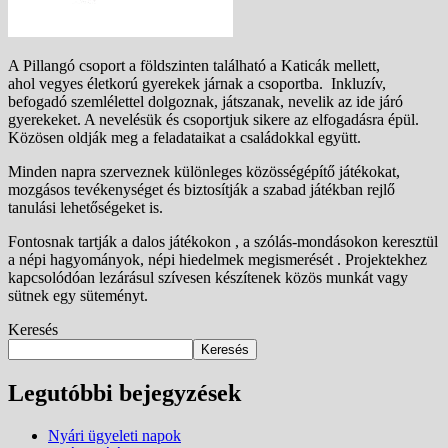
A Pillangó csoport a földszinten található a Katicák mellett,
ahol vegyes életkorú gyerekek járnak a csoportba. Inkluzív,
befogadó szemlélettel dolgoznak, játszanak, nevelik az ide járó
gyerekeket. A nevelésük és csoportjuk sikere az elfogadásra épül.
Közösen oldják meg a feladataikat a családokkal együtt.
Minden napra szerveznek különleges közösségépítő játékokat,
mozgásos tevékenységet és biztosítják a szabad játékban rejlő
tanulási lehetőségeket is.
Fontosnak tartják a dalos játékokon , a szólás-mondásokon keresztül
a népi hagyományok, népi hiedelmek megismerését . Projektekhez
kapcsolódóan lezárásul szívesen készítenek közös munkát vagy
sütnek egy süteményt.
Keresés
Keresés
Legutóbbi bejegyzések
Nyári ügyeleti napok