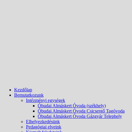
Kezdőlap
Bemutatkozunk
Intézményi egységek
Óbudai Almáskert Óvoda (székhely)
Óbudai Almáskert Óvoda Csicsergő Tagóvoda
Óbudai Almáskert Óvoda Gázgyár Telephely
Elhelyezkedésünk
Pedagógiai elveink