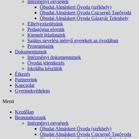
Intézményi egységek
Óbudai Almáskert Óvoda (székhely)
Óbudai Almáskert Óvoda Csicsergő Tagóvoda
Óbudai Almáskert Óvoda Gázgyár Telephely
Elhelyezkedésünk
Pedagógiai elveink
Kiemelt feladataink
Sajátos nevelési igényű gyerekek az óvodában
Programjaink
Dokumentumok
Intézményi dokumentumok
Óvodai jelentkezés
Iskolába készülök
Étkezés
Partnereink
Kapcsolat
Gyermekvédelem
Menü
Kezdőlap
Bemutatkozunk
Intézményi egységek
Óbudai Almáskert Óvoda (székhely)
Óbudai Almáskert Óvoda Csicsergő Tagóvoda