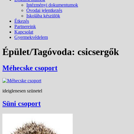
Intézményi dokumentumok
Óvodai jelentkezés
Iskolába készülök
Étkezés
Partnereink
Kapcsolat
Gyermekvédelem
Épület/Tagóvoda:
csicsergők
Méhecske csoport
ideiglenesen szünetel
Süni csoport