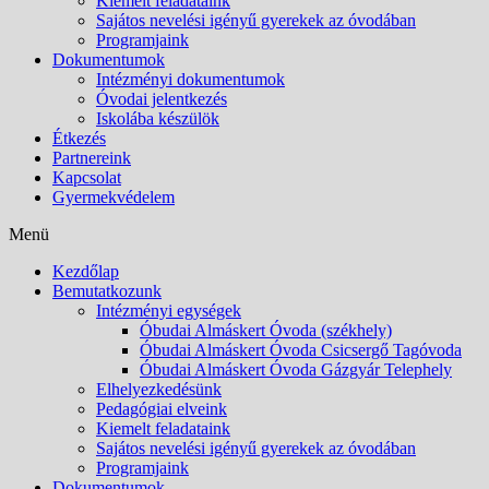
Kiemelt feladataink
Sajátos nevelési igényű gyerekek az óvodában
Programjaink
Dokumentumok
Intézményi dokumentumok
Óvodai jelentkezés
Iskolába készülök
Étkezés
Partnereink
Kapcsolat
Gyermekvédelem
Menü
Kezdőlap
Bemutatkozunk
Intézményi egységek
Óbudai Almáskert Óvoda (székhely)
Óbudai Almáskert Óvoda Csicsergő Tagóvoda
Óbudai Almáskert Óvoda Gázgyár Telephely
Elhelyezkedésünk
Pedagógiai elveink
Kiemelt feladataink
Sajátos nevelési igényű gyerekek az óvodában
Programjaink
Dokumentumok